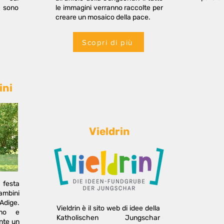
 sono
le immagini verranno raccolte per
creare un mosaico della pace.
Scopri di più
ini
Vieldrin
a festa
mbini
 Adige.
Vieldrin è il sito web di idee della
amo e
Katholischen Jungschar
nte un