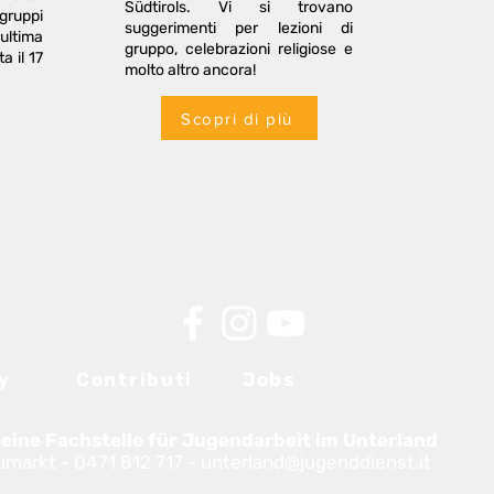
Südtirols. Vi si trovano
 gruppi
suggerimenti per lezioni di
ultima
gruppo, celebrazioni religiose e
a il 17
molto altro ancora!
Scopri di più
y
Contributi
Jobs
eine Fachstelle für Jugendarbeit im Unterland
arkt - 0471 812 717 -
unterland@jugenddienst.it
t