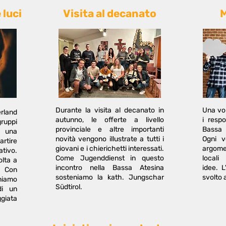
 luci
Visita al decanato
M
Durante la visita al decanato in
Una vol
rland
autunno, le offerte a livello
i respo
ruppi
provinciale e altre importanti
Bassa 
i una
novità vengono illustrate a tutti i
Ogni v
artire
giovani e i chierichetti interessati.
argome
tivo.
Come Jugenddienst in questo
locali
olta a
incontro nella Bassa Atesina
idee. L
 Con
sosteniamo la kath. Jungschar
svolto
niamo
Südtirol.
di un
giata