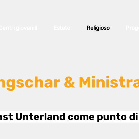
Centri giovanili
Estate
Religioso
Proge
ngschar & Ministra
nst Unterland come punto di