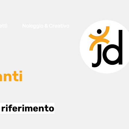
tti
Noleggio & Creativo
nti
 riferimento