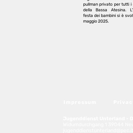
pullman privato per tutti i
della Bassa Atesina. L'
festa dei bambini si è svolt
maggio 2025.
Impressum
Privac
Jugenddienst Unterland - D
Widumdurchgang 1 39044 Neum
jugenddienstunterland@pec.i