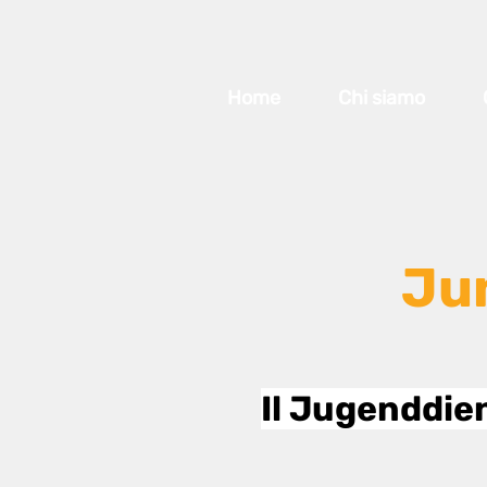
Home
Chi siamo
Ju
Il Jugenddie