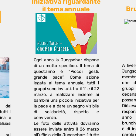
Iniziativa riguardante
Br
il tema annuale
Ogni anno la Jungschar dispone
A livel
di un motto specifico. Il tema di
Jungsc
quest’anno è “Piccoli gesti,
membri
grande pace”. Come azione
che d
legata al tema annuale, tutti i
grupp
gruppi sono invitati, tra il 1° e il 22
decanat
marzo, a realizzare insieme ai
possan
bambini una piccola iniziativa per
Diözes
li del
la pace e a dare un segno visibile
respon
utti i
di solidarietà, rispetto e
anno 
sina e
convivenza.
brunch 
siasi
Le foto delle attività dovranno
è di i
essere inviate entro il 26 marzo
parole 
i sul
all’ufficio della Jungschar: lì tutte