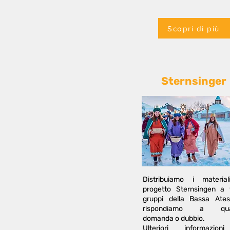
Scopri di più
Sternsinger
Distribuiamo i materia
progetto Sternsingen a t
gruppi della Bassa Ate
rispondiamo a qual
domanda o dubbio.
Ulteriori informazion