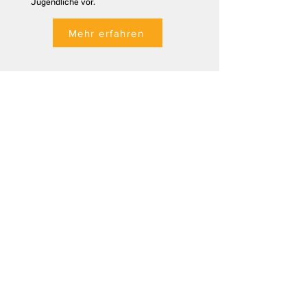
Jugendliche vor.
Mehr erfahren
Schulprojekte
Der Jugenddienst Unterland bietet zwei
Schulprojekte für Mittelschulklassen an.
Diese werden in den Mittelschulen
unserer Mitgliedsgemeinden Tramin,
Neumarkt und Salurn durchgeführt.
Mehr erfahren