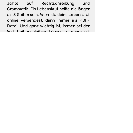
achte auf Rechtschreibung und
Grammatik. Ein Lebenslauf sollte nie länger
als 3 Seiten sein. Wenn du deine Lebenslauf
online versendest, dann immer als PDF-
Datei. Und ganz wichtig ist, immer bei der
Wahrheit zu bleiben. Lügen im Lebenslauf
kommen früher oder später immer ans
Licht.
Vorlagen für einen strukturierten
Lebenslauf findest du auf verschiedenen
Webseiten.
Weitere hilfreiche
Quellen:
Europass
: Hier findest du ebenfalls
hilfreiche Tipps und auch Vorlagen für
einen guten Lebenslauf →
www.europa.eu/europass/de
Youth-App
: In der Youth-App findest du
einen ganzen Bereich der einem bei der